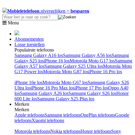
Mobieletelefoon
.nl
vergelijken =
besparen
Menu
Abonnementen
Losse toestellen
Populairste telefoons
Samsung Galaxy A16 los
Samsung Galaxy A56 los
Samsung
Galaxy S25 los
iPhone 16 los
Motorola Moto G17 los
Samsung
Galaxy A57 los
Samsung Galaxy S25 Ultra los
Motorola Moto
G17 Power los
Motorola Moto G87 los
iPhone 16 Pro los
iPhone 16e los
Motorola Moto G67 los
Samsung Galaxy S26
Ultra los
iPhone 16 Pro Max los
iPhone 17 Pro los
Oppo A40
los
Samsung Galaxy A26 los
Samsung Galaxy S26 los
Honor
600 Lite los
Samsung Galaxy S25 Plus los
Merken
Merken
Apple telefoons
Samsung telefoons
OnePlus telefoons
Google
telefoons
Xiaomi telefoons
Motorola telefoons
Nokia telefoons
Honor telefoons
Sony