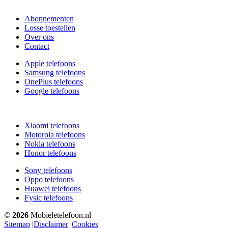
Abonnementen
Losse toestellen
Over ons
Contact
Apple telefoons
Samsung telefoons
OnePlus telefoons
Google telefoons
Xiaomi telefoons
Motorola telefoons
Nokia telefoons
Honor telefoons
Sony telefoons
Oppo telefoons
Huawei telefoons
Fysic telefoons
©
2026
Mobieletelefoon.nl
Sitemap
|
Disclaimer
|
Cookies