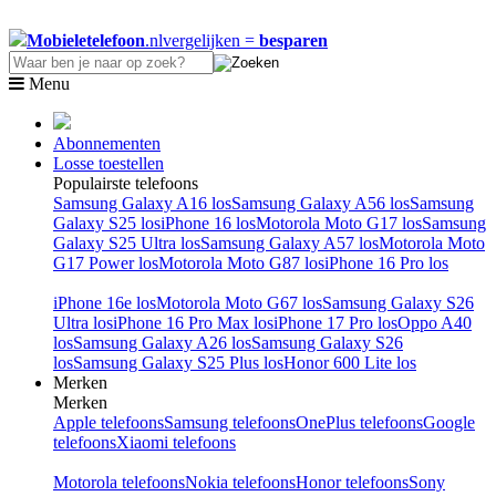
Mobieletelefoon
.nl
vergelijken =
besparen
Menu
Abonnementen
Losse toestellen
Populairste telefoons
Samsung Galaxy A16 los
Samsung Galaxy A56 los
Samsung
Galaxy S25 los
iPhone 16 los
Motorola Moto G17 los
Samsung
Galaxy S25 Ultra los
Samsung Galaxy A57 los
Motorola Moto
G17 Power los
Motorola Moto G87 los
iPhone 16 Pro los
iPhone 16e los
Motorola Moto G67 los
Samsung Galaxy S26
Ultra los
iPhone 16 Pro Max los
iPhone 17 Pro los
Oppo A40
los
Samsung Galaxy A26 los
Samsung Galaxy S26
los
Samsung Galaxy S25 Plus los
Honor 600 Lite los
Merken
Merken
Apple telefoons
Samsung telefoons
OnePlus telefoons
Google
telefoons
Xiaomi telefoons
Motorola telefoons
Nokia telefoons
Honor telefoons
Sony