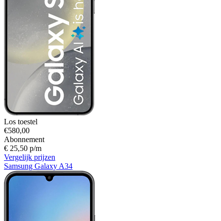
Los toestel
€580,00
Abonnement
€ 25,50 p/m
Vergelijk prijzen
Samsung Galaxy A34