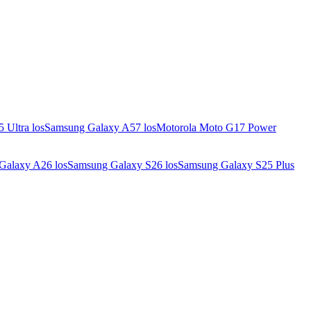
 Ultra los
Samsung Galaxy A57 los
Motorola Moto G17 Power
Galaxy A26 los
Samsung Galaxy S26 los
Samsung Galaxy S25 Plus