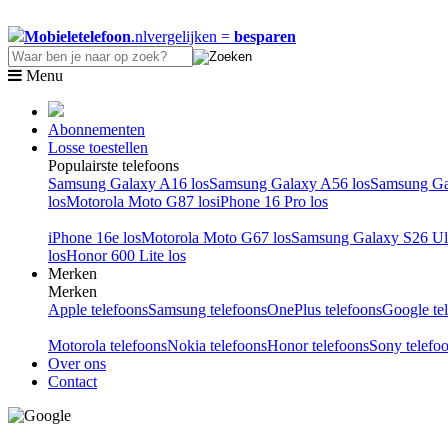
Mobieletelefoon
.nl
vergelijken =
besparen
Menu
Abonnementen
Losse toestellen
Populairste telefoons
Samsung Galaxy A16 los
Samsung Galaxy A56 los
Samsung Ga
los
Motorola Moto G87 los
iPhone 16 Pro los
iPhone 16e los
Motorola Moto G67 los
Samsung Galaxy S26 Ult
los
Honor 600 Lite los
Merken
Merken
Apple telefoons
Samsung telefoons
OnePlus telefoons
Google te
Motorola telefoons
Nokia telefoons
Honor telefoons
Sony telefo
Over ons
Contact