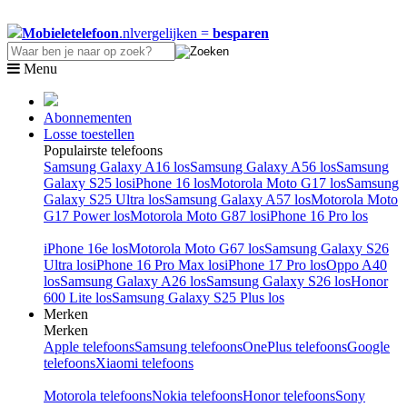
Mobieletelefoon
.nl
vergelijken =
besparen
Menu
Abonnementen
Losse toestellen
Populairste telefoons
Samsung Galaxy A16 los
Samsung Galaxy A56 los
Samsung
Galaxy S25 los
iPhone 16 los
Motorola Moto G17 los
Samsung
Galaxy S25 Ultra los
Samsung Galaxy A57 los
Motorola Moto
G17 Power los
Motorola Moto G87 los
iPhone 16 Pro los
iPhone 16e los
Motorola Moto G67 los
Samsung Galaxy S26
Ultra los
iPhone 16 Pro Max los
iPhone 17 Pro los
Oppo A40
los
Samsung Galaxy A26 los
Samsung Galaxy S26 los
Honor
600 Lite los
Samsung Galaxy S25 Plus los
Merken
Merken
Apple telefoons
Samsung telefoons
OnePlus telefoons
Google
telefoons
Xiaomi telefoons
Motorola telefoons
Nokia telefoons
Honor telefoons
Sony