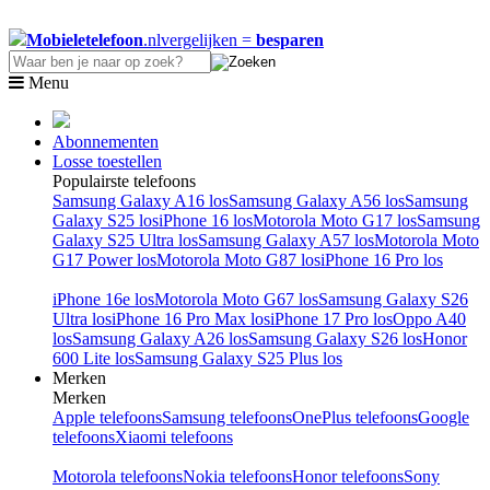
Mobieletelefoon
.nl
vergelijken =
besparen
Menu
Abonnementen
Losse toestellen
Populairste telefoons
Samsung Galaxy A16 los
Samsung Galaxy A56 los
Samsung
Galaxy S25 los
iPhone 16 los
Motorola Moto G17 los
Samsung
Galaxy S25 Ultra los
Samsung Galaxy A57 los
Motorola Moto
G17 Power los
Motorola Moto G87 los
iPhone 16 Pro los
iPhone 16e los
Motorola Moto G67 los
Samsung Galaxy S26
Ultra los
iPhone 16 Pro Max los
iPhone 17 Pro los
Oppo A40
los
Samsung Galaxy A26 los
Samsung Galaxy S26 los
Honor
600 Lite los
Samsung Galaxy S25 Plus los
Merken
Merken
Apple telefoons
Samsung telefoons
OnePlus telefoons
Google
telefoons
Xiaomi telefoons
Motorola telefoons
Nokia telefoons
Honor telefoons
Sony