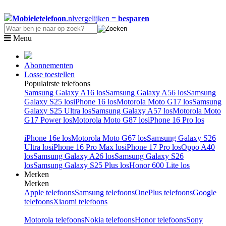
Mobieletelefoon
.nl
vergelijken =
besparen
Menu
Abonnementen
Losse toestellen
Populairste telefoons
Samsung Galaxy A16 los
Samsung Galaxy A56 los
Samsung
Galaxy S25 los
iPhone 16 los
Motorola Moto G17 los
Samsung
Galaxy S25 Ultra los
Samsung Galaxy A57 los
Motorola Moto
G17 Power los
Motorola Moto G87 los
iPhone 16 Pro los
iPhone 16e los
Motorola Moto G67 los
Samsung Galaxy S26
Ultra los
iPhone 16 Pro Max los
iPhone 17 Pro los
Oppo A40
los
Samsung Galaxy A26 los
Samsung Galaxy S26
los
Samsung Galaxy S25 Plus los
Honor 600 Lite los
Merken
Merken
Apple telefoons
Samsung telefoons
OnePlus telefoons
Google
telefoons
Xiaomi telefoons
Motorola telefoons
Nokia telefoons
Honor telefoons
Sony