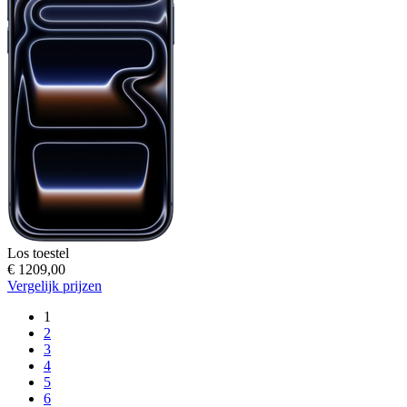
Los toestel
€ 1209,00
Vergelijk prijzen
1
2
3
4
5
6