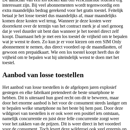
interessant zijn. Bij veel abonnementen wordt tegenwoordig een
extra maandelijks bedrag gerekend voor het gratis toestel. Feitelijk
betaal je het losse toestel dus maandelijks af, maar maandelijks
komen deze kosten wel terug. Wanneer je deze kosten weer
doorrekent over de termijn van het contract merk je al snel genoeg
dat je veel duurder uit bent dan wanneer je het toestel direct zelf
koopt. Daarnaast heb je met een los toestel de vrijheid om te bepalen
wat je wenst te doen. Zo kun je er voor kiezen om een SIM Only
abonnement te nemen, dus direct voordeel op de maandlastten, of
gewoon een prepaidkaart. Wie een los toestel koopt heeft dus de
vrijheid om te bepalen wat hij uiteindelijk wenst te doen met het
toestel.
Aanbod van losse toestellen
Het aanbod van losse toestellen is de afgelopen jaren explosief
gestegen en elke fabrikant pretendeert de beste smartphone te
hebben. Dit is uiteraard hun goed recht om dit te beweren, maar
door het enorme aanbod is het voor de consument steeds lastiger om
te bepalen welke smartphone nu het beste bij hem past. Door deze
wildgroei van toestellen is er ook weer een positief iets ontstaan,
namelijk concurrentie en juist deze felle concurrentie zorgt weer
voor het zakken van de prijzen. Dit is weer direct in het voordeel
voor de consument. Toch levert deze wildgroei ook veel ergernis op