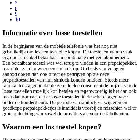
7
8
9
10
Informatie over losse toestellen
In de beginjaren van de mobiele telefonie was het nog niet
gebruikelijk om los een toestel te kopen. De toestellen waren vaak
erg duur en enkel betaalbaar in combinatie met een abonnement.
Een betaalbaar toestel was wel terug te vinden in een prepaidpakket,
maar hier zat dan weer een simlock op. Op basis van vraag en
aanbod doken dan ook direct de bedrijven op die deze
prepaidtoestellen van hun simlock konden ontdoen. Steeds meer
fabrikanten zagen in dat de gemiddelde consument de prijzen van de
losse toestellen moeilijk kon betalen en tegenwoordig is het dan ook
meer dan normaal dat er losse toestellen in de schap liggen voor
onder de honderd euro. De periode van simlock verwijderen en
goedkope prepaidpakketjes is inmiddels voorbij en misschien wel tot
grote opluchting van zowel de providers als voor de fabrikanten.
Waarom een los toestel kopen?
De aanschaf van een los toestel kan om verschillende redenen erg